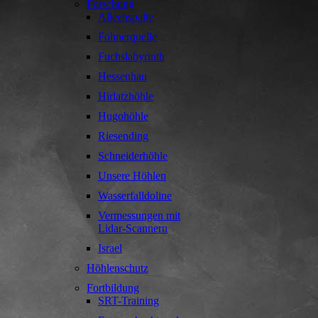
Forschung
Alleenspalte
Föhnerquelle
Fuchslabyrinth
Hessenhau
Hirlatzhöhle
Hugohöhle
Riesending
Schneiderhöhle
Unsere Höhlen
Wasserfalldoline
Vermessungen mit
Lidar-Scannern
Israel
Höhlenschutz
Fortbildung
SRT-Training