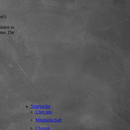
en!)
inten in
hen. Die
Startseite
Über uns
Mitgliedschaft
Chronik