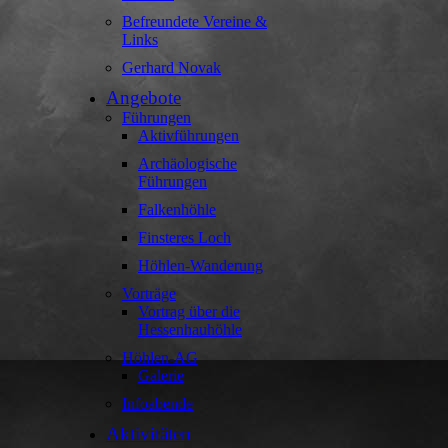
Befreundete Vereine &
Links
Gerhard Novak
Angebote
Führungen
Aktivführungen
Archäologische
Führungen
Falkenhöhle
Finsteres Loch
Höhlen-Wanderung
Vorträge
Vortrag über die
Hessenhauhöhle
Höhlen-AG
Galerie
Infoabende
Aktivitäten