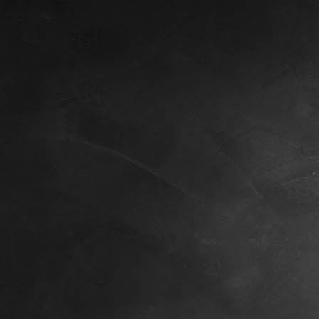
P5244639