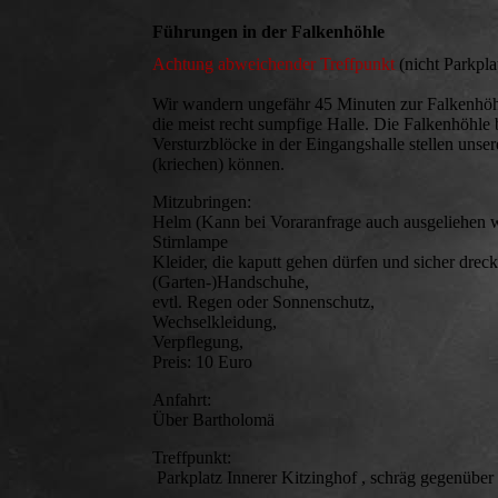
Führungen in der Falkenhöhle
Achtung abweichender Treffpunkt
(nicht Parkpla
Wir wandern ungefähr 45 Minuten zur Falkenhöh
die meist recht sumpfige Halle. Die Falkenhöhle 
Versturzblöcke in der Eingangshalle stellen unse
(kriechen) können.
Mitzubringen:
Helm (Kann bei Voraranfrage auch ausgeliehen 
Stirnlampe
Kleider, die kaputt gehen dürfen und sicher drec
(Garten-)Handschuhe,
evtl. Regen oder Sonnenschutz,
Wechselkleidung,
Verpflegung,
Preis: 10 Euro
Anfahrt:
Über Bartholomä
Treffpunkt:
Parkplatz Innerer Kitzinghof , schräg gegenüber