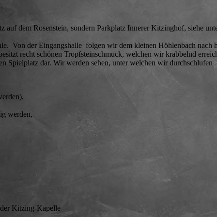
tz auf dem Rosenstein, sondern Parkplatz Innerer Kitzinghof, siehe unt
le. Von der Eingangshalle folgen wir dem kleinen Höhlenbach nach h
besitzt recht schönen Tropfsteinschmuck, welchen wir krabbelnd erreic
ren Spielplatz dar. Wir werden sehen, unter welchen wir durchschlufen
werden),
kig werden,
 der Kitzing-Kapelle