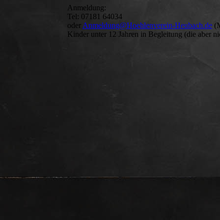
Anmeldung:
Tel: 07181 64034
oder
Anmeldung@Hoehlenverein-Heubach.de
(M
Kinder unter 12 Jahren in Begleitung (die aber n