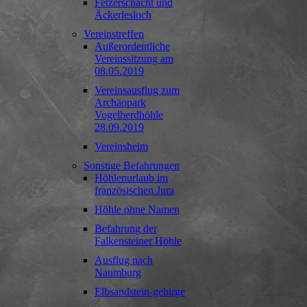
Fetzerschacht und
Äckerlesloch
Vereinstreffen
Außerordentliche
Vereinssitzung am
08.05.2019
Vereinsausflug zum
Archäopark
Vogelherdhöhle
28.09.2019
Vereinsheim
Sonstige Befahrungen
Höhlenurlaub im
französischen Jura
Höhle ohne Namen
Befahrung der
Falkensteiner Höhle
Ausflug nach
Naumburg
Elbsandstein-gebirge