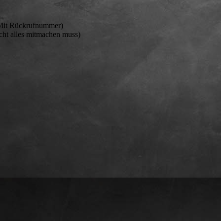
it Rückrufnummer)
icht alles mitmachen muss)