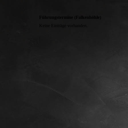
Führungstermine (Falkenhöhle)
Keine Einträge vorhanden.