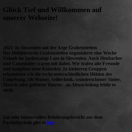
Glück Tief und Willkommen auf
unserer Webseite!
2025: In Slowenien mit der Arge Grabenstetten
Der Höhlenverein Grabenstetten organisierte eine Woche
Urlaub im Speleocamp Laze in Slowenien. Auch Heubacher
und Cannstatter waren mit dabei. Wir trafen alte Freunde
und knüpften neue Kontakte. In kleineren Gruppen
erkundeten wir die recht unterschiedlichen Höhlen der
Umgebung. Ob Wasser, Seiltechnik, wunderschöner Sinter,
Matsch oder geführte Touren - an Abwechslung fehlte es
nicht
Ein sehr humorvollen Befahrungsbericht aus dem
Fuchlabyrinth gibt es
hier