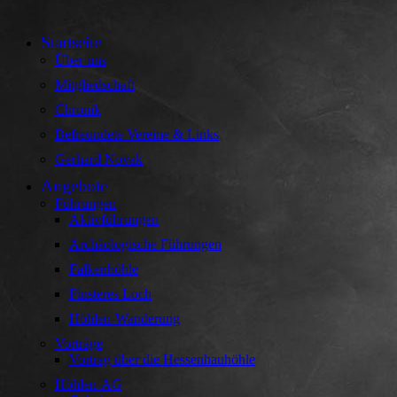
Startseite
Über uns
Mitgliedschaft
Chronik
Befreundete Vereine & Links
Gerhard Novak
Angebote
Führungen
Aktivführungen
Archäologische Führungen
Falkenhöhle
Finsteres Loch
Höhlen-Wanderung
Vorträge
Vortrag über die Hessenhauhöhle
Höhlen-AG