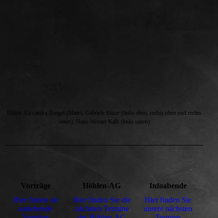
Bilder: Alexandra Bengel (Mitte), Gabriele Bitzer (links oben, rechts oben und rechts
unten), Hans-Werner Kalb (links unten)
Vorträge
Höhlen-AG
Infoabende
Hier finden sie
Hier finden Sie die
Hier finden Sie
anstehende
nächs­ten Termine
unsere nächs­ten
Vorträge
der Höhlen-AG
Termine