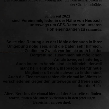
Den Abschluss bildete ein Vortrag über die neuesten Arbeiten in
der Charlottenhöhle.
Schon seit 20
21
sind Vereinsmitglieder in der Nähe von Heubach
unterwegs um GPS-Daten von unseren
Höhleneingängen zu
sammeln.
Sollte eine Rettung aus der Höhle oder auch in ihrer
Umgebung nötig sein, sind die Daten sehr hilfreich.
Zu diesem Zweck werden sie auch bei der
Bergrettung, zusammen mit möglichen
Anfahrtswegen hinterlegt.
Auch intern im Verein sind sie hilfreich, derweil
manche Kleinhöhlen, insbesondere für neue
Mitglieder oft recht schwer zu finden sind.
Auch die Fledermauszähler, die einmal im Winter in
verschiedenen Gegenden unterwegs sind freuen sich
über die Hilfe.
Ältere Berichte, die einmal hier auf der Startseite zu finden
waren, finden Sie unter Aktivitäten in den jeweiligen
Bereichen eingeordnet.