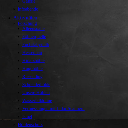
Galerie
Infoabende
Aktivitäten
Forschung
Alleenspalte
Föhnerquelle
Fuchslabyrinth
Hessenhau
Hirlatzhöhle
Hugohöhle
Riesending
Schneiderhöhle
Unsere Höhlen
Wasserfalldoline
Vermessungen mit Lidar-Scannern
Israel
Höhlenschutz