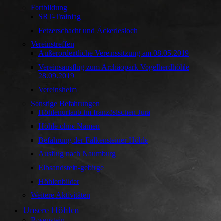
Fortbildung
SRT-Training
Fetzerschacht und Äckerlesloch
Vereinstreffen
Außerordentliche Vereinssitzung am 08.05.2019
Vereinsausflug zum Archäopark Vogelherdhöhle
28.09.2019
Vereinsheim
Sonstige Befahrungen
Höhlenurlaub im französischen Jura
Höhle ohne Namen
Befahrung der Falkensteiner Höhle
Ausflug nach Naumburg
Elbsandstein-gebirge
Höhlenbilder
Weitere Aktivitäten
Unsere Höhlen
Rosenstein