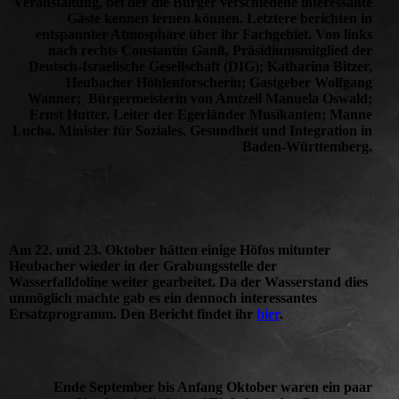
Veranstaltung, bei der die Bürger verschiedene interessante
Gäste kennen lernen können. Letztere berichten in
entspannter Atmosphäre über ihr Fachgebiet. Von links
nach rechts Constantin Ganß, Präsidiumsmitglied der
Deutsch-Israelische Gesellschaft (DIG); Katharina Bitzer,
Heubacher Höhlenforscherin; Gastgeber Wolfgang
Wanner; Bürgermeisterin von Amtzell Manuela Oswald;
Ernst Hutter, Leiter der Egerländer Musikanten; Manne
Lucha, Minister für Soziales, Gesundheit und Integration in
Baden-Württemberg.
Am 22. und 23. Oktober hätten einige Höfos mitunter
Heubacher wieder in der Grabungsstelle der
Wasserfalldoline weiter gearbeitet. Da der Wasserstand dies
unmöglich machte gab es ein dennoch interessantes
Ersatzprogramm. Den Bericht findet ihr
hier
.
Ende September bis Anfang Oktober waren ein paar