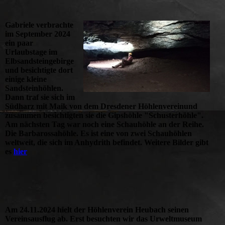
Gabriele verbrachte
im September 2024
ein paar
Urlaubstage im
Elbsandsteingebirge
und besichtigte dort
einige kleine
Sandsteinhöhlen.
Dann traf sie sich im
Südharz mit Maik von dem Dresdener Höhlenvereinund
zusammen besichtigten sie die Gipshöhle "Schusterhöhle".
Am nächsten Tag war noch eine Schauhöhle an der Reihe.
Die Barbarossahöhle. Es ist eine von zwei Schauhöhlen
weltweit, die sich im Anhydrith befindet. Weitere Bilder gibt
es
hier
Am 24.11.2024 hielt der Höhlenverein Heubach seinen
Vereinsausflug ab. Erst besuchten wir das Urweltmuseum