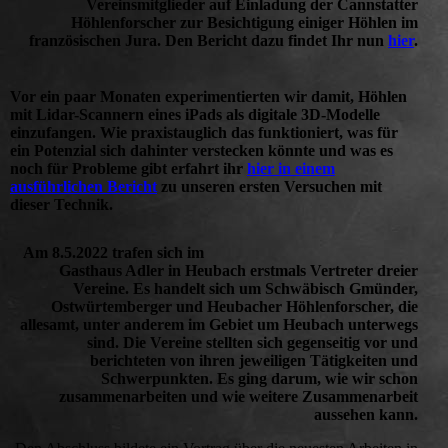
Vereinsmitglieder auf Einladung der Cannstatter
Höhlenforscher zur Besichtigung einiger Höhlen im
französischen Jura. Den Bericht dazu findet Ihr nun
hier
.
Vor ein paar Monaten experimentierten wir damit, Höhlen
mit Lidar-Scannern eines iPads als digitale 3D-Modelle
einzufangen. Wie praxistauglich das funktioniert, was für
ein Potenzial sich dahinter verstecken könnte und was es
noch für Probleme gibt erfahrt ihr
hier in einem
ausführlichen Bericht
zu unseren ersten Versuchen mit
dieser Technik.
Am 8.5.2022 trafen sich im
Gasthaus Adler in Heubach erstmals Vertreter dreier
Vereine. Es handelt sich um Schwäbisch Gmünder,
Ostwürtemberger und Heubacher Höhlenforscher, die
allesamt, unter anderem im Gebiet um Heubach unterwegs
sind. Die Vereine stellten sich gegenseitig vor und
berichteten von ihren jeweiligen Tätigkeiten und
Schwerpunkten. Es
ging darum, wie wir schon
zusammenarbeiten und wie weitere Zusammenarbeit
aussehen kann.