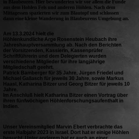
in Blaubeuren. Hier bewunderten wir vor allem die Funde
aus dem Hohlen Fels und anderen Höhlen. Nach dem
Mittagessen spazierten wir zum Blautopf und schlossen
dann eine kleine Wanderung in Blaubeurens Umgebung an.
Am 13.3.2024 hielt die
Höhlenkundliche Arge Rosenstein Heubach ihre
Jahreshauptversammlung ab. Nach den Berichten
der Vorsitzenden, Kassierin, Kassenprüfer
Schriftführerin und dem Delegierten wurden
verschiedene Mitglieder für ihre langjährige
Mitgliedschaft geehrt.
Patrick Bamberger für 35 Jahre, Jürgen Friedel und
Michael Gallasch für jeweils 30 Jahre, sowie Markus
Haasl, Katharina Bitzer und Georg Bitzer für jeweils 10
Jahre.
Im Anschluß hielt Katharina Bitzer einen Vortrag über
ihren fünfwöchigen Höhlenforschungsaufenthalt in
Indien.
Unser Vereinsmitglied Marvin Ebert verbrachte das
erste Halbjahr 2023 in Israel. Dort hat er einige Höhlen
besucht. Unter anderem hat er auch an einer