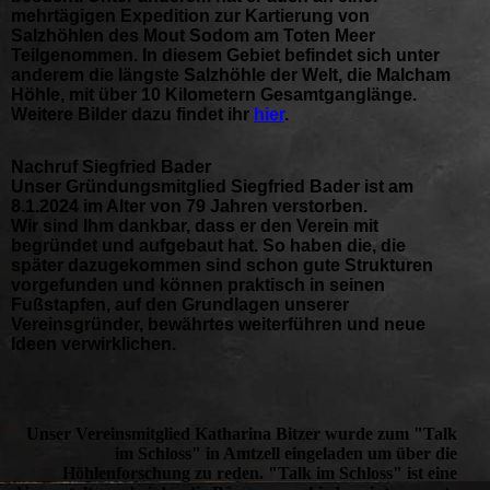
mehrtägigen Expedition zur Kartierung von
Salzhöhlen des Mout Sodom am Toten Meer
Teilgenommen. In diesem Gebiet befindet sich unter
anderem die längste Salzhöhle der Welt, die Malcham
Höhle, mit über 10 Kilometern Gesamtganglänge.
Weitere Bilder dazu findet ihr
hier
.
Nachruf Siegfried Bader
Unser Gründungsmitglied Siegfried Bader ist am
8.1.2024 im Alter von 79 Jahren verstorben.
Wir sind Ihm dankbar, dass er den Verein mit
begründet und aufgebaut hat. So haben die, die
später dazugekommen sind schon gute Strukturen
vorgefunden und können praktisch in seinen
Fußstapfen, auf den Grundlagen unserer
Vereinsgründer, bewährtes weiterführen und neue
Ideen verwirklichen.
Unser Vereinsmitglied Katharina Bitzer wurde zum "Talk
im Schloss" in Amtzell eingeladen um über die
Höhlenforschung zu reden. "Talk im Schloss" ist eine