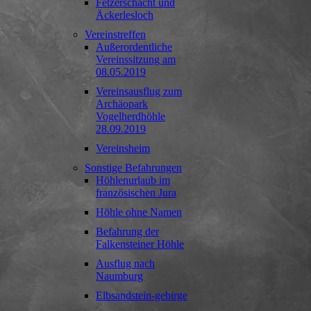
Fetzerschacht und
Äckerlesloch
Vereinstreffen
Außerordentliche
Vereinssitzung am
08.05.2019
Vereinsausflug zum
Archäopark
Vogelherdhöhle
28.09.2019
Vereinsheim
Sonstige Befahrungen
Höhlenurlaub im
französischen Jura
Höhle ohne Namen
Befahrung der
Falkensteiner Höhle
Ausflug nach
Naumburg
Elbsandstein-gebirge