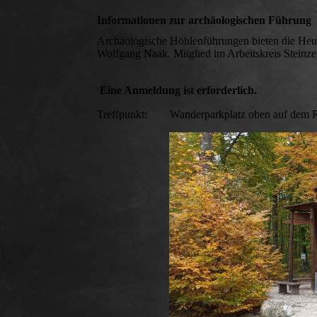
Informationen zur archäologischen Führung
Archäologische Höhlenführungen bieten die Heu
Wolfgang Naak, Mitglied im Arbeitskreis Steinze
Eine Anmeldung ist erforderlich.
Treffpunkt: Wanderparkplatz oben auf dem Ro