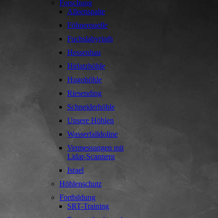
Forschung
Alleenspalte
Föhnerquelle
Fuchslabyrinth
Hessenhau
Hirlatzhöhle
Hugohöhle
Riesending
Schneiderhöhle
Unsere Höhlen
Wasserfalldoline
Vermessungen mit
Lidar-Scannern
Israel
Höhlenschutz
Fortbildung
SRT-Training