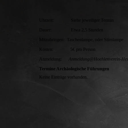
Uhrzeit: Siehe jeweiliger Termin
Dauer: Etwa 2,5 Stunden
Mitzubringen: Taschenlampe, oder Stirnlampe
Kosten: 5€ pro Person
Anmeldung:
Anmeldung@Hoehlenverein-He
Termine Archäologische Führungen
Keine Einträge vorhanden.