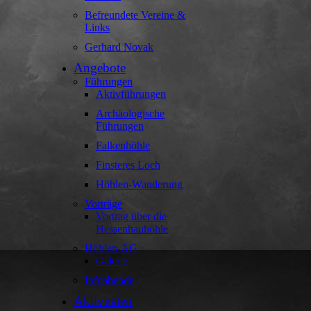
Befreundete Vereine &
Links
Gerhard Novak
Angebote
Führungen
Aktivführungen
Archäologische
Führungen
Falkenhöhle
Finsteres Loch
Höhlen-Wanderung
Vorträge
Vortrag über die
Hessenhauhöhle
Höhlen-AG
Galerie
Infoabende
Aktivitäten